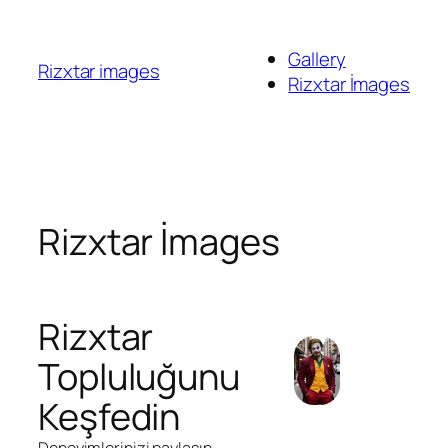
İçeriğe
geç
Gallery
Rizxtar images
Rizxtar İmages
Rizxtar İmages
Rizxtar
Topluluğunu
Keşfedin