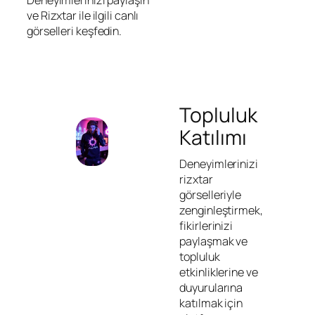
Deneyimlerinizi paylaşın
ve Rizxtar ile ilgili canlı
görselleri keşfedin.
Topluluk
Katılımı
Deneyimlerinizi
rizxtar
görselleriyle
zenginleştirmek,
fikirlerinizi
paylaşmak ve
topluluk
etkinliklerine ve
duyurularına
katılmak için