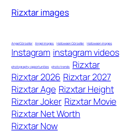
Rizxtar images
Angel Görseller
Angel images
Halloween Görseller
Halloween images
Instagram
instagram videos
Rizxtar
photography opportunities
photo trends
Rizxtar 2026
Rizxtar 2027
Rizxtar Age
Rizxtar Height
Rizxtar Joker
Rizxtar Movie
Rizxtar Net Worth
Rizxtar Now