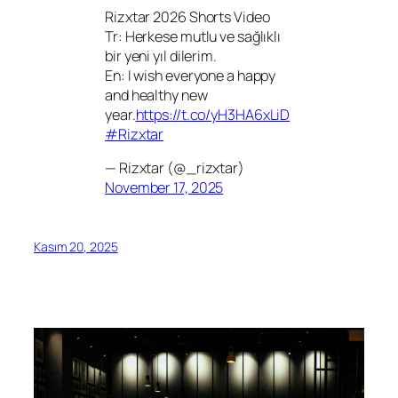
Rizxtar 2026 Shorts Video
Tr: Herkese mutlu ve sağlıklı
bir yeni yıl dilerim.
En: I wish everyone a happy
and healthy new
year.
https://t.co/yH3HA6xLiD
#Rizxtar
— Rizxtar (@_rizxtar)
November 17, 2025
Kasım 20, 2025