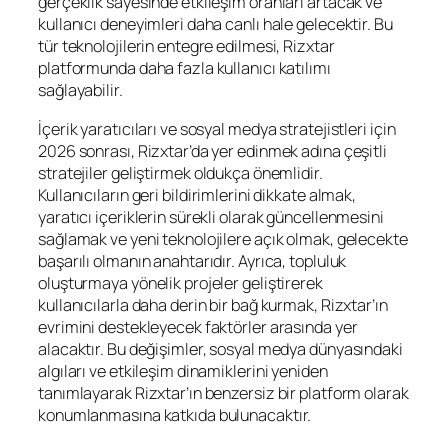
gerçeklik sayesinde etkileşim oranları artacak ve
kullanıcı deneyimleri daha canlı hale gelecektir. Bu
tür teknolojilerin entegre edilmesi, Rizxtar
platformunda daha fazla kullanıcı katılımı
sağlayabilir.
İçerik yaratıcıları ve sosyal medya stratejistleri için
2026 sonrası, Rizxtar’da yer edinmek adına çeşitli
stratejiler geliştirmek oldukça önemlidir.
Kullanıcıların geri bildirimlerini dikkate almak,
yaratıcı içeriklerin sürekli olarak güncellenmesini
sağlamak ve yeni teknolojilere açık olmak, gelecekte
başarılı olmanın anahtarıdır. Ayrıca, topluluk
oluşturmaya yönelik projeler geliştirerek
kullanıcılarla daha derin bir bağ kurmak, Rizxtar’ın
evrimini destekleyecek faktörler arasında yer
alacaktır. Bu değişimler, sosyal medya dünyasındaki
algıları ve etkileşim dinamiklerini yeniden
tanımlayarak Rizxtar’ın benzersiz bir platform olarak
konumlanmasına katkıda bulunacaktır.