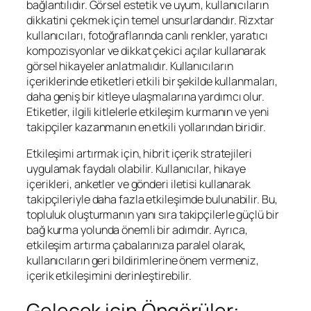
bağlantılıdır. Görsel estetik ve uyum, kullanıcıların
dikkatini çekmek için temel unsurlardandır. Rizxtar
kullanıcıları, fotoğraflarında canlı renkler, yaratıcı
kompozisyonlar ve dikkat çekici açılar kullanarak
görsel hikayeler anlatmalıdır. Kullanıcıların
içeriklerinde etiketleri etkili bir şekilde kullanmaları,
daha geniş bir kitleye ulaşmalarına yardımcı olur.
Etiketler, ilgili kitlelerle etkileşim kurmanın ve yeni
takipçiler kazanmanın en etkili yollarından biridir.
Etkileşimi artırmak için, hibrit içerik stratejileri
uygulamak faydalı olabilir. Kullanıcılar, hikaye
içerikleri, anketler ve gönderi iletisi kullanarak
takipçileriyle daha fazla etkileşimde bulunabilir. Bu,
topluluk oluşturmanın yanı sıra takipçilerle güçlü bir
bağ kurma yolunda önemli bir adımdır. Ayrıca,
etkileşim artırma çabalarınıza paralel olarak,
kullanıcıların geri bildirimlerine önem vermeniz,
içerik etkileşimini derinleştirebilir.
Gelecek için Öngörüler: