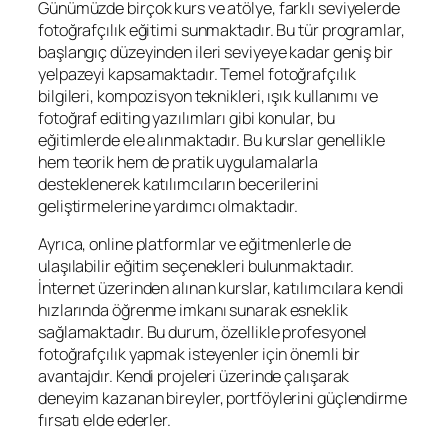
Günümüzde birçok kurs ve atölye, farklı seviyelerde
fotoğrafçılık eğitimi sunmaktadır. Bu tür programlar,
başlangıç düzeyinden ileri seviyeye kadar geniş bir
yelpazeyi kapsamaktadır. Temel fotoğrafçılık
bilgileri, kompozisyon teknikleri, ışık kullanımı ve
fotoğraf editing yazılımları gibi konular, bu
eğitimlerde ele alınmaktadır. Bu kurslar genellikle
hem teorik hem de pratik uygulamalarla
desteklenerek katılımcıların becerilerini
geliştirmelerine yardımcı olmaktadır.
Ayrıca, online platformlar ve eğitmenlerle de
ulaşılabilir eğitim seçenekleri bulunmaktadır.
İnternet üzerinden alınan kurslar, katılımcılara kendi
hızlarında öğrenme imkanı sunarak esneklik
sağlamaktadır. Bu durum, özellikle profesyonel
fotoğrafçılık yapmak isteyenler için önemli bir
avantajdır. Kendi projeleri üzerinde çalışarak
deneyim kazanan bireyler, portföylerini güçlendirme
fırsatı elde ederler.