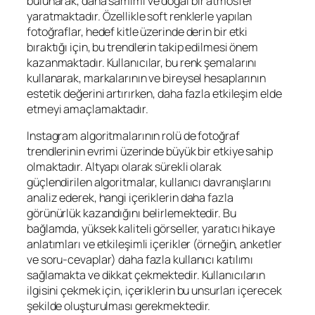
bulunarak, daha samimi ve doğal bir atmosfer
yaratmaktadır. Özellikle soft renklerle yapılan
fotoğraflar, hedef kitle üzerinde derin bir etki
bıraktığı için, bu trendlerin takip edilmesi önem
kazanmaktadır. Kullanıcılar, bu renk şemalarını
kullanarak, markalarının ve bireysel hesaplarının
estetik değerini artırırken, daha fazla etkileşim elde
etmeyi amaçlamaktadır.
Instagram algoritmalarının rolü de fotoğraf
trendlerinin evrimi üzerinde büyük bir etkiye sahip
olmaktadır. Altyapı olarak sürekli olarak
güçlendirilen algoritmalar, kullanıcı davranışlarını
analiz ederek, hangi içeriklerin daha fazla
görünürlük kazandığını belirlemektedir. Bu
bağlamda, yüksek kaliteli görseller, yaratıcı hikaye
anlatımları ve etkileşimli içerikler (örneğin, anketler
ve soru-cevaplar) daha fazla kullanıcı katılımı
sağlamakta ve dikkat çekmektedir. Kullanıcıların
ilgisini çekmek için, içeriklerin bu unsurları içerecek
şekilde oluşturulması gerekmektedir.