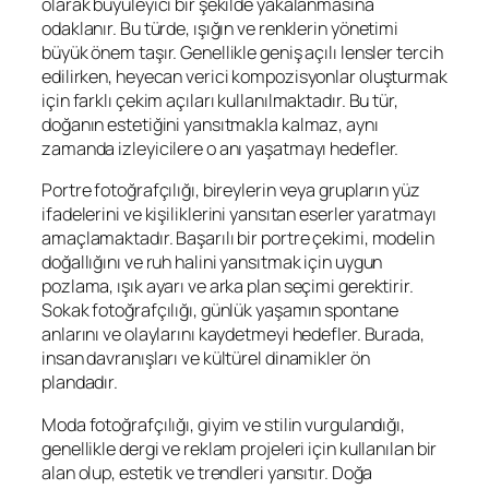
olarak büyüleyici bir şekilde yakalanmasına
odaklanır. Bu türde, ışığın ve renklerin yönetimi
büyük önem taşır. Genellikle geniş açılı lensler tercih
edilirken, heyecan verici kompozisyonlar oluşturmak
için farklı çekim açıları kullanılmaktadır. Bu tür,
doğanın estetiğini yansıtmakla kalmaz, aynı
zamanda izleyicilere o anı yaşatmayı hedefler.
Portre fotoğrafçılığı, bireylerin veya grupların yüz
ifadelerini ve kişiliklerini yansıtan eserler yaratmayı
amaçlamaktadır. Başarılı bir portre çekimi, modelin
doğallığını ve ruh halini yansıtmak için uygun
pozlama, ışık ayarı ve arka plan seçimi gerektirir.
Sokak fotoğrafçılığı, günlük yaşamın spontane
anlarını ve olaylarını kaydetmeyi hedefler. Burada,
insan davranışları ve kültürel dinamikler ön
plandadır.
Moda fotoğrafçılığı, giyim ve stilin vurgulandığı,
genellikle dergi ve reklam projeleri için kullanılan bir
alan olup, estetik ve trendleri yansıtır. Doğa