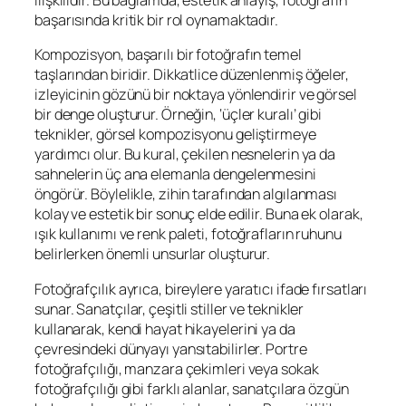
ilişkilidir. Bu bağlamda, estetik anlayış, fotoğrafın
başarısında kritik bir rol oynamaktadır.
Kompozisyon, başarılı bir fotoğrafın temel
taşlarından biridir. Dikkatlice düzenlenmiş öğeler,
izleyicinin gözünü bir noktaya yönlendirir ve görsel
bir denge oluşturur. Örneğin, ‘üçler kuralı’ gibi
teknikler, görsel kompozisyonu geliştirmeye
yardımcı olur. Bu kural, çekilen nesnelerin ya da
sahnelerin üç ana elemanla dengelenmesini
öngörür. Böylelikle, zihin tarafından algılanması
kolay ve estetik bir sonuç elde edilir. Buna ek olarak,
ışık kullanımı ve renk paleti, fotoğrafların ruhunu
belirlerken önemli unsurlar oluşturur.
Fotoğrafçılık ayrıca, bireylere yaratıcı ifade fırsatları
sunar. Sanatçılar, çeşitli stiller ve teknikler
kullanarak, kendi hayat hikayelerini ya da
çevresindeki dünyayı yansıtabilirler. Portre
fotoğrafçılığı, manzara çekimleri veya sokak
fotoğrafçılığı gibi farklı alanlar, sanatçılara özgün