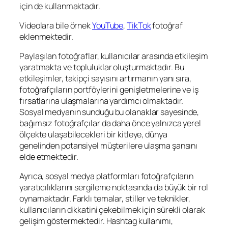
için de kullanmaktadır.
Videolara bile örnek
YouTube
,
TikTok
fotoğraf
eklenmektedir.
Paylaşılan fotoğraflar, kullanıcılar arasında etkileşim
yaratmakta ve topluluklar oluşturmaktadır. Bu
etkileşimler, takipçi sayısını artırmanın yanı sıra,
fotoğrafçıların portföylerini genişletmelerine ve iş
fırsatlarına ulaşmalarına yardımcı olmaktadır.
Sosyal medyanın sunduğu bu olanaklar sayesinde,
bağımsız fotoğrafçılar da daha önce yalnızca yerel
ölçekte ulaşabilecekleri bir kitleye, dünya
genelinden potansiyel müşterilere ulaşma şansını
elde etmektedir.
Ayrıca, sosyal medya platformları fotoğrafçıların
yaratıcılıklarını sergileme noktasında da büyük bir rol
oynamaktadır. Farklı temalar, stiller ve teknikler,
kullanıcıların dikkatini çekebilmek için sürekli olarak
gelişim göstermektedir. Hashtag kullanımı,