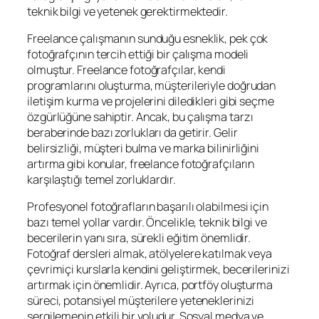
teknik bilgi ve yetenek gerektirmektedir.
Freelance çalışmanın sunduğu esneklik, pek çok
fotoğrafçının tercih ettiği bir çalışma modeli
olmuştur. Freelance fotoğrafçılar, kendi
programlarını oluşturma, müşterileriyle doğrudan
iletişim kurma ve projelerini diledikleri gibi seçme
özgürlüğüne sahiptir. Ancak, bu çalışma tarzı
beraberinde bazı zorlukları da getirir. Gelir
belirsizliği, müşteri bulma ve marka bilinirliğini
artırma gibi konular, freelance fotoğrafçıların
karşılaştığı temel zorluklardır.
Profesyonel fotoğrafların başarılı olabilmesi için
bazı temel yollar vardır. Öncelikle, teknik bilgi ve
becerilerin yanı sıra, sürekli eğitim önemlidir.
Fotoğraf dersleri almak, atölyelere katılmak veya
çevrimiçi kurslarla kendini geliştirmek, becerilerinizi
artırmak için önemlidir. Ayrıca, portföy oluşturma
süreci, potansiyel müşterilere yeteneklerinizi
sergilemenin etkili bir yoludur. Sosyal medya ve