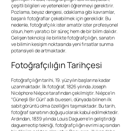
çeşitli bilgileri ve yetenekleri öğrenmeyi gerektirir.
Pozlama, beyaz dengesi, odaklama gibi kavramlar,
başarılı fotoğraflar çekebilmek için gereklidir. Bu
nedenle, fotoğrafçılık ister amatör ister profesyonel
olsun, hem yaratıcı bir süreç hem de bir bilim dalıdır.
Gelişen teknoloji ile birlikte fotoğrafçılığın, sanatın
ve bilimin kesişim noktasında yeni fırsatlar sunma
potansiyeli de artmaktadır.
Fotoğrafçılığın Tarihçesi
Fotoğrafçılığın tarihi, 19. yüzyılın başlarına kadar
uzanmaktadır. İlk fotoğraf, 1826 yılında Joseph
Nicéphore Niépce tarafından çekilmiştir. Niépce’in
“Güneşli Bir Gün” adlı bu eseri, dünyada bilinen ilk
sabit görüntü olma özelliğini taşımaktadır. Bu tarih,
fotoğraf sanatının doğuşu olarak kabul edilmektedir.
Ardından, 1839 yılında Louis Daguerre’in geliştirdiği
daguerreotip tekniği, fotoğrafçılığın evrimi açısından