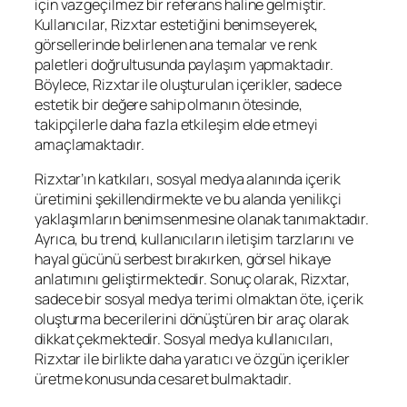
için vazgeçilmez bir referans haline gelmiştir.
Kullanıcılar, Rizxtar estetiğini benimseyerek,
görsellerinde belirlenen ana temalar ve renk
paletleri doğrultusunda paylaşım yapmaktadır.
Böylece, Rizxtar ile oluşturulan içerikler, sadece
estetik bir değere sahip olmanın ötesinde,
takipçilerle daha fazla etkileşim elde etmeyi
amaçlamaktadır.
Rizxtar’ın katkıları, sosyal medya alanında içerik
üretimini şekillendirmekte ve bu alanda yenilikçi
yaklaşımların benimsenmesine olanak tanımaktadır.
Ayrıca, bu trend, kullanıcıların iletişim tarzlarını ve
hayal gücünü serbest bırakırken, görsel hikaye
anlatımını geliştirmektedir. Sonuç olarak, Rizxtar,
sadece bir sosyal medya terimi olmaktan öte, içerik
oluşturma becerilerini dönüştüren bir araç olarak
dikkat çekmektedir. Sosyal medya kullanıcıları,
Rizxtar ile birlikte daha yaratıcı ve özgün içerikler
üretme konusunda cesaret bulmaktadır.