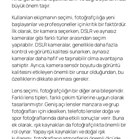
büyük önem taşır.
Kullanılan ekipmanın seçimi, fotoğrafçılığa yeni
başlayanlar ve profesyoneller için kritik bir faktördür.
İlk olarak, bir kamera seçerken, DSLR ve aynasız
kameralar gibi farklı türler arasından seçim
yapılabilir. DSLR kameralar, genellikle daha fazla
kontrol ve görüntü kalitesi sunarken, aynasız
kameralar daha hafif ve taşınabilir olma avantajına
sahiptir. Ayrıca, kamera sensör boyutu da görüntü
kalitesini etkileyen önemli bir unsur olduğundan, bu
özelliklerin dikkate alınması gerekir.
Lens seçimi, fotoğrafçılığın bir diğer ana bileşenidir.
Farklı lens tipleri, farklı çekim türlerine uygun olarak
tasarlanmıştır. Geniş açı lensler manzara ve grup
fotoğrafları için idealken, telefoto lensler doğa ve
spor fotoğraflarında daha etkili sonuçlar verir. Buna
ek olarak, ışık kaynakları da fotoğrafçılıkta önemli bir
rol oynar. Yapay ışık kaynakları ve doğal ışık
kullanımı, fotoğrafların atmosferini önemli ölçüde