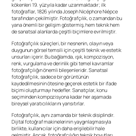
kökenleri 19. yüzyıla kadar uzanmaktadır; ilk
fotoğraflar, 1826 yılında Joseph Nicéphore Niépce
tarafından çekilmiştir. Fotoğrafçılık, o zamandan bu
yana önemli bir gelişim göstermiş, hem teknik hem
de sanatsal alanlarda çeşitli biçimlere evrilmiştir.
Fotoğrafçılık süreçleri, bir nesnenin, olayın veya
duygunun görsel temsili için çeşitli teknik ve estetik
unsurları içerir. Bu bağlamda, ışık, kompozisyon,
renk, vurgulama ve derinlik gibi temel kavramlar
fotoğrafçılığın önemli bileşenleridir. Sanatsal
fotoğrafçılık, sadece bir görüntünün
kaydedilmesinin ötesine geçerek estetik bir ifade
biçimi oluşturmayı hedefler. Sanatçılar, konu
seçiminden kompozisyona kadar her aşamada
bireysel yaratıcılıklarını yansıtırlar.
Fotoğrafçılık, aynı zamanda bir teknik disiplindir.
Dijital fotoğraf makinelerinin yaygınlaşmasıyla
birlikte, kullanıcılar için daha erişilebilir hale
gelmiştir. Ancak, fotoğrafçılığın teknik boyutları,