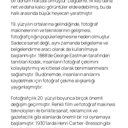
bir dönüm noktası olmuştur. Daguerre, ilk kez daha
net ve daha kalıcı görüntüler elde edebilmiş, bu da
halk arasında büyük heyecan yaratmıştır.
19. yüzyılın ortalarına gelindiğinde, fotoğraf
makinelerinin ve tekniklerinin gelişmesi,
fotoğrafçılığın popülerleşmesine neden olmuştur.
Sadece sanat değil, aynı zamanda belgeleme ve
belgelendirme aracı olarak da kullanılmaya
başlanmıştır. 1888’de George Eastman tarafından
tanıtılan Kodak, insanların fotoğraf çekimini
kolaylaştırmış ve kitlesel olarak benimsenmesini
sağlamıştır. Bu dönemde, insanların anılarını
kaydetmek için fotoğraf çekme alışkanlığı
yaygınlaşmıştır.
Fotoğrafçılık 20. yüzyıl boyunca birçok önemli
değişim geçirmiştir. Renkli film ve fotoğraf makinesi
teknolojileri ile birlikte sanat, reklamcılık ve
gazetecilik gibi alanlarda önemli bir rol oynamaya
başlamıştır. 1930’larda Henri Cartier-Bresson gibi