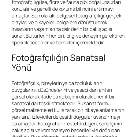
fotoğrafçılığı ise, flora ve fauna gibi doğal unsurları
konu alır ve genellikle koruma bilincini artırmayı
amaçlar. Son olarak, belgesel fotoğrafçılığı, gerçek
olayları ve hikayeleri belgelere dönüştürerek
insanların yaşamlarına dair derin bir bakış açısı
sunar. Bu türlerin her biri, bilgi ve deneyim gerektiren
spesifik beceriler ve teknikler içermektedir.
Fotoğrafçılığın Sanatsal
Yönü
Fotoğrafçılık, bireylerin ya da toplulukların
duygularını, düşüncelerini ve yaşadıkları anıları
görsel olarak ifade etme biçimi olarak önemli bir
sanatsal dal teşkil etmektedir. Bu sanat formu,
görsel malzemeleri kullanarak bir hikaye anlatmanın
yanı sıra, izleyicilerde çeşitli duygular uyandırmayı
da amaçlar. Fotoğrafların estetik değeri, sanatçının
bakış açısı ve kompozisyon becerileriyle doğrudan