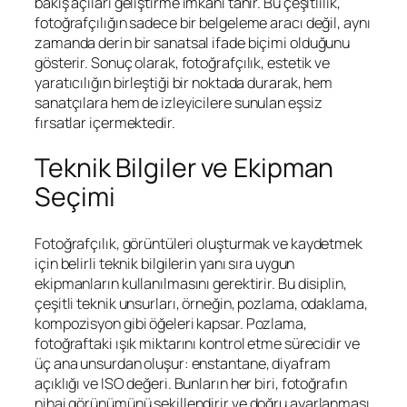
bakış açıları geliştirme imkanı tanır. Bu çeşitlilik,
fotoğrafçılığın sadece bir belgeleme aracı değil, aynı
zamanda derin bir sanatsal ifade biçimi olduğunu
gösterir. Sonuç olarak, fotoğrafçılık, estetik ve
yaratıcılığın birleştiği bir noktada durarak, hem
sanatçılara hem de izleyicilere sunulan eşsiz
fırsatlar içermektedir.
Teknik Bilgiler ve Ekipman
Seçimi
Fotoğrafçılık, görüntüleri oluşturmak ve kaydetmek
için belirli teknik bilgilerin yanı sıra uygun
ekipmanların kullanılmasını gerektirir. Bu disiplin,
çeşitli teknik unsurları, örneğin, pozlama, odaklama,
kompozisyon gibi öğeleri kapsar. Pozlama,
fotoğraftaki ışık miktarını kontrol etme sürecidir ve
üç ana unsurdan oluşur: enstantane, diyafram
açıklığı ve ISO değeri. Bunların her biri, fotoğrafın
nihai görünümünü şekillendirir ve doğru ayarlanması