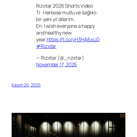
Rizxtar 2026 Shorts Video
Tr: Herkese mutlu ve sağlıklı
bir yeni yıl dilerim.
En: I wish everyone a happy
and healthy new
year.
https://t.co/yH3HA6xLiD
#Rizxtar
— Rizxtar (@_rizxtar)
November 17, 2025
Kasım 20, 2025