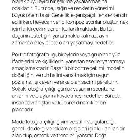
olarak büyüleyici bir şekilde yakalanmasına
odaklanır. Bu türde, ışığın ve renklerin yönetimi
büyük önem taşır. Genellikle geniş açılı lensler tercih
edilirken, heyecan verici kompozisyonlar oluşturmak
için farklı çekim açıları kullanılmaktadır. Bu tür,
doğanın estetiğini yansıtmakla kalmaz, aynı
zamanda izleyicilere o anı yaşatmayı hedefler.
Portre fotoğrafçılığı, bireylerin veya grupların yüz
ifadelerini ve kişiliklerini yansıtan eserler yaratmayı
amaçlamaktadır. Başarılı bir portre çekimi, modelin
doğallığını ve ruh halini yansıtmak için uygun
pozlama, ışık ayarı ve arka plan seçimi gerektirir.
Sokak fotoğrafçılığı, günlük yaşamın spontane
anlarını ve olaylarını kaydetmeyi hedefler. Burada,
insan davranışları ve kültürel dinamikler ön
plandadır.
Moda fotoğrafçılığı, giyim ve stilin vurgulandığı,
genellikle dergi ve reklam projeleri için kullanılan bir
alan olup, estetik ve trendleri yansıtır. Doğa