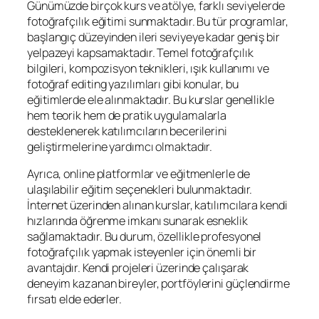
Günümüzde birçok kurs ve atölye, farklı seviyelerde
fotoğrafçılık eğitimi sunmaktadır. Bu tür programlar,
başlangıç düzeyinden ileri seviyeye kadar geniş bir
yelpazeyi kapsamaktadır. Temel fotoğrafçılık
bilgileri, kompozisyon teknikleri, ışık kullanımı ve
fotoğraf editing yazılımları gibi konular, bu
eğitimlerde ele alınmaktadır. Bu kurslar genellikle
hem teorik hem de pratik uygulamalarla
desteklenerek katılımcıların becerilerini
geliştirmelerine yardımcı olmaktadır.
Ayrıca, online platformlar ve eğitmenlerle de
ulaşılabilir eğitim seçenekleri bulunmaktadır.
İnternet üzerinden alınan kurslar, katılımcılara kendi
hızlarında öğrenme imkanı sunarak esneklik
sağlamaktadır. Bu durum, özellikle profesyonel
fotoğrafçılık yapmak isteyenler için önemli bir
avantajdır. Kendi projeleri üzerinde çalışarak
deneyim kazanan bireyler, portföylerini güçlendirme
fırsatı elde ederler.