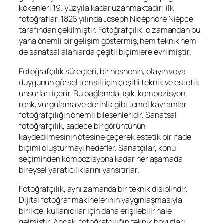
kökenleri 19. yüzyıla kadar uzanmaktadır; ilk
fotoğraflar, 1826 yılında Joseph Nicéphore Niépce
tarafından çekilmiştir. Fotoğrafçılık, o zamandan bu
yana önemli bir gelişim göstermiş, hem teknik hem
de sanatsal alanlarda çeşitli biçimlere evrilmiştir.
Fotoğrafçılık süreçleri, bir nesnenin, olayın veya
duygunun görsel temsili için çeşitli teknik ve estetik
unsurları içerir. Bu bağlamda, ışık, kompozisyon,
renk, vurgulama ve derinlik gibi temel kavramlar
fotoğrafçılığın önemli bileşenleridir. Sanatsal
fotoğrafçılık, sadece bir görüntünün
kaydedilmesinin ötesine geçerek estetik bir ifade
biçimi oluşturmayı hedefler. Sanatçılar, konu
seçiminden kompozisyona kadar her aşamada
bireysel yaratıcılıklarını yansıtırlar.
Fotoğrafçılık, aynı zamanda bir teknik disiplindir.
Dijital fotoğraf makinelerinin yaygınlaşmasıyla
birlikte, kullanıcılar için daha erişilebilir hale
gelmiştir. Ancak, fotoğrafçılığın teknik boyutları,