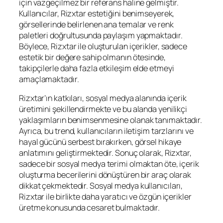
için vazgeçilmez bir referans haline gelmiştir.
Kullanıcılar, Rizxtar estetiğini benimseyerek,
görsellerinde belirlenen ana temalar ve renk
paletleri doğrultusunda paylaşım yapmaktadır.
Böylece, Rizxtar ile oluşturulan içerikler, sadece
estetik bir değere sahip olmanın ötesinde,
takipçilerle daha fazla etkileşim elde etmeyi
amaçlamaktadır.
Rizxtar’ın katkıları, sosyal medya alanında içerik
üretimini şekillendirmekte ve bu alanda yenilikçi
yaklaşımların benimsenmesine olanak tanımaktadır.
Ayrıca, bu trend, kullanıcıların iletişim tarzlarını ve
hayal gücünü serbest bırakırken, görsel hikaye
anlatımını geliştirmektedir. Sonuç olarak, Rizxtar,
sadece bir sosyal medya terimi olmaktan öte, içerik
oluşturma becerilerini dönüştüren bir araç olarak
dikkat çekmektedir. Sosyal medya kullanıcıları,
Rizxtar ile birlikte daha yaratıcı ve özgün içerikler
üretme konusunda cesaret bulmaktadır.