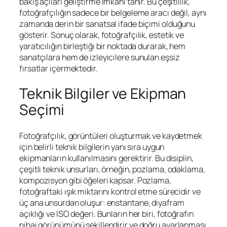
bakış açıları geliştirme imkanı tanır. Bu çeşitlilik,
fotoğrafçılığın sadece bir belgeleme aracı değil, aynı
zamanda derin bir sanatsal ifade biçimi olduğunu
gösterir. Sonuç olarak, fotoğrafçılık, estetik ve
yaratıcılığın birleştiği bir noktada durarak, hem
sanatçılara hem de izleyicilere sunulan eşsiz
fırsatlar içermektedir.
Teknik Bilgiler ve Ekipman
Seçimi
Fotoğrafçılık, görüntüleri oluşturmak ve kaydetmek
için belirli teknik bilgilerin yanı sıra uygun
ekipmanların kullanılmasını gerektirir. Bu disiplin,
çeşitli teknik unsurları, örneğin, pozlama, odaklama,
kompozisyon gibi öğeleri kapsar. Pozlama,
fotoğraftaki ışık miktarını kontrol etme sürecidir ve
üç ana unsurdan oluşur: enstantane, diyafram
açıklığı ve ISO değeri. Bunların her biri, fotoğrafın
nihai görünümünü şekillendirir ve doğru ayarlanması