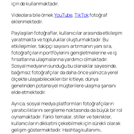
için de kullanmaktadır.
Videolara bile örnek
YouTube
,
TikTok
fotoğraf
eklenmektedir.
Paylaşılan fotoğraflar, kullanıcılar arasında etkileşim
yaratmakta ve topluluklar oluşturmaktadır. Bu
etkileşimler, takipçi sayısını artırmanın yanı sıra,
fotoğrafçıların portföylerini genişletmelerine ve iş
fırsatlarına ulaşmalarına yardımcı olmaktadır.
Sosyal medyanın sunduğu bu olanaklar sayesinde,
bağımsız fotoğrafçılar da daha önce yalnızca yerel
ölçekte ulaşabilecekleri bir kitleye, dünya
genelinden potansiyel müşterilere ulaşma şansını
elde etmektedir.
Ayrıca, sosyal medya platformları fotoğrafçıların
yaratıcılıklarını sergileme noktasında da büyük bir rol
oynamaktadır. Farklı temalar, stiller ve teknikler,
kullanıcıların dikkatini çekebilmek için sürekli olarak
gelişim göstermektedir. Hashtag kullanımı,