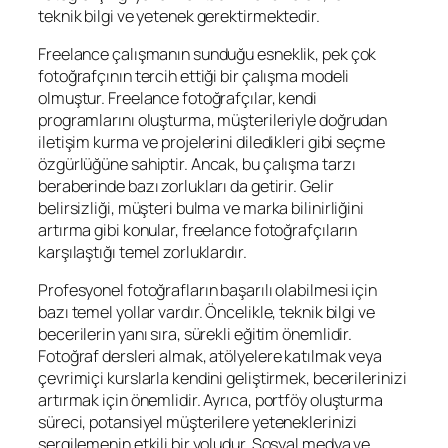
teknik bilgi ve yetenek gerektirmektedir.
Freelance çalışmanın sunduğu esneklik, pek çok
fotoğrafçının tercih ettiği bir çalışma modeli
olmuştur. Freelance fotoğrafçılar, kendi
programlarını oluşturma, müşterileriyle doğrudan
iletişim kurma ve projelerini diledikleri gibi seçme
özgürlüğüne sahiptir. Ancak, bu çalışma tarzı
beraberinde bazı zorlukları da getirir. Gelir
belirsizliği, müşteri bulma ve marka bilinirliğini
artırma gibi konular, freelance fotoğrafçıların
karşılaştığı temel zorluklardır.
Profesyonel fotoğrafların başarılı olabilmesi için
bazı temel yollar vardır. Öncelikle, teknik bilgi ve
becerilerin yanı sıra, sürekli eğitim önemlidir.
Fotoğraf dersleri almak, atölyelere katılmak veya
çevrimiçi kurslarla kendini geliştirmek, becerilerinizi
artırmak için önemlidir. Ayrıca, portföy oluşturma
süreci, potansiyel müşterilere yeteneklerinizi
sergilemenin etkili bir yoludur. Sosyal medya ve