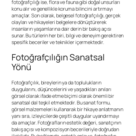
fotoğrafçılığı ise, flora ve fauna gibi doğal unsurları
konu alır ve genellikle koruma bilincini artırmayı
amaçlar. Son olarak, belgesel fotoğrafçılığı, gerçek
olayları ve hikayeleri belgelere dönüştürerek
insanların yaşamlarına dair derin bir bakış açısı
sunar. Bu türlerin her biri, bilgi ve deneyim gerektiren
spesifik beceriler ve teknikler içermektedir.
Fotoğrafçılığın Sanatsal
Yönü
Fotoğrafçılık, bireylerin ya da toplulukların
duygularını, düşüncelerini ve yaşadıkları anıları
görsel olarak ifade etme biçimi olarak önemli bir
sanatsal dal teşkil etmektedir. Bu sanat formu,
görsel malzemeleri kullanarak bir hikaye anlatmanın
yanı sıra, izleyicilerde çeşitli duygular uyandırmayı
da amaçlar. Fotoğrafların estetik değeri, sanatçının
bakış açısı ve kompozisyon becerileriyle doğrudan