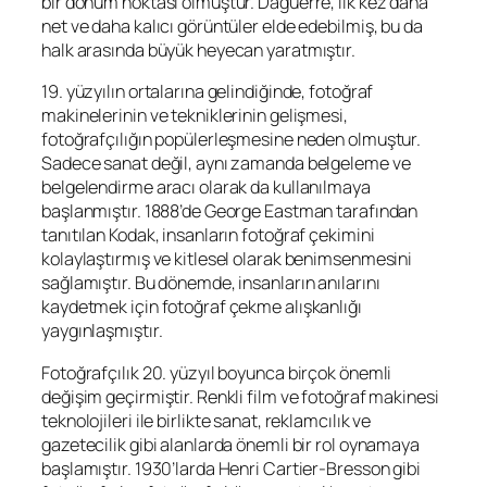
bir dönüm noktası olmuştur. Daguerre, ilk kez daha
net ve daha kalıcı görüntüler elde edebilmiş, bu da
halk arasında büyük heyecan yaratmıştır.
19. yüzyılın ortalarına gelindiğinde, fotoğraf
makinelerinin ve tekniklerinin gelişmesi,
fotoğrafçılığın popülerleşmesine neden olmuştur.
Sadece sanat değil, aynı zamanda belgeleme ve
belgelendirme aracı olarak da kullanılmaya
başlanmıştır. 1888’de George Eastman tarafından
tanıtılan Kodak, insanların fotoğraf çekimini
kolaylaştırmış ve kitlesel olarak benimsenmesini
sağlamıştır. Bu dönemde, insanların anılarını
kaydetmek için fotoğraf çekme alışkanlığı
yaygınlaşmıştır.
Fotoğrafçılık 20. yüzyıl boyunca birçok önemli
değişim geçirmiştir. Renkli film ve fotoğraf makinesi
teknolojileri ile birlikte sanat, reklamcılık ve
gazetecilik gibi alanlarda önemli bir rol oynamaya
başlamıştır. 1930’larda Henri Cartier-Bresson gibi