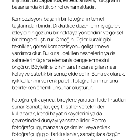
ilişkilidir. Bu bağlamda, estetik anlayış, fotoğrafın
başarısında kritik bir rol oynamaktadır.
Kompozisyon, başarılı bir fotoğrafın temel
taşlarından biridir. Dikkatlice düzenlenmiş öğeler,
izleyicinin gözünü bir noktaya yönlendirir ve görsel
bir denge oluşturur. Örneğin, ‘üçler kuralı’ gibi
teknikler, görsel kompozisyonu geliştirmeye
yardımcı olur. Bu kural, çekilen nesnelerin ya da
sahnelerin üç ana elemanla dengelenmesini
öngörür. Böylelikle, zihin tarafından algılanması
kolay ve estetik bir sonuç elde edilir. Buna ek olarak,
ışık kullanımı ve renk paleti, fotoğrafların ruhunu
belirlerken önemli unsurlar oluşturur.
Fotoğrafçılık ayrıca, bireylere yaratıcı ifade fırsatları
sunar. Sanatçılar, çeşitli stiller ve teknikler
kullanarak, kendi hayat hikayelerini ya da
çevresindeki dünyayı yansıtabilirler. Portre
fotoğrafçılığı, manzara çekimleri veya sokak
fotoğrafçılığı gibi farklı alanlar, sanatçılara özgün