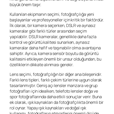
büyük önem taşır.
Kullanılan ekipmanın seçimi, fotoğrafçılığa yeni
başlayanlar ve profesyoneller için kritik bir faktördür.
İlk olarak, bir kamera seçerken, DSLR ve aynasız
kameralar gibi farklı türler arasından seçim
yapılabilir. DSLR kameralar, genellikle daha fazla
kontrol ve görüntü kalitesi sunarken, aynasız
kameralar daha hafif ve taşınabilir olma avantajına
sahiptir. Ayrıca, kamera sensör boyutu da görüntü
kalitesini etkileyen önemli bir unsur olduğundan, bu
özelliklerin dikkate alınması gerekir.
Lens seçimi, fotoğrafçılığın bir diğer ana bileşenidir.
Farklı lens tipleri, farklı çekim türlerine uygun olarak
tasarlanmıştır. Geniş açı lensler manzara ve grup
fotoğrafları için idealken, telefoto lensler doğa ve
spor fotoğraflarında daha etkili sonuçlar verir. Buna
ek olarak, ışık kaynakları da fotoğrafçılıkta önemli bir
rol oynar. Yapay ışık kaynakları ve doğal ışık
kullanımı, fotoğrafların atmosferini önemli ölçüde