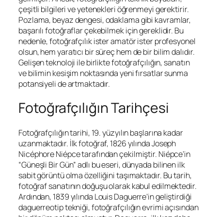
çeşitli bilgileri ve yetenekleri öğrenmeyi gerektirir.
Pozlama, beyaz dengesi, odaklama gibi kavramlar,
başarılı fotoğraflar çekebilmek için gereklidir. Bu
nedenle, fotoğrafçılık ister amatör ister profesyonel
olsun, hem yaratıcı bir süreç hem de bir bilim dalıdır.
Gelişen teknoloji ile birlikte fotoğrafçılığın, sanatın
ve bilimin kesişim noktasında yeni fırsatlar sunma
potansiyeli de artmaktadır.
Fotoğrafçılığın Tarihçesi
Fotoğrafçılığın tarihi, 19. yüzyılın başlarına kadar
uzanmaktadır. İlk fotoğraf, 1826 yılında Joseph
Nicéphore Niépce tarafından çekilmiştir. Niépce’in
“Güneşli Bir Gün” adlı bu eseri, dünyada bilinen ilk
sabit görüntü olma özelliğini taşımaktadır. Bu tarih,
fotoğraf sanatının doğuşu olarak kabul edilmektedir.
Ardından, 1839 yılında Louis Daguerre’in geliştirdiği
daguerreotip tekniği, fotoğrafçılığın evrimi açısından