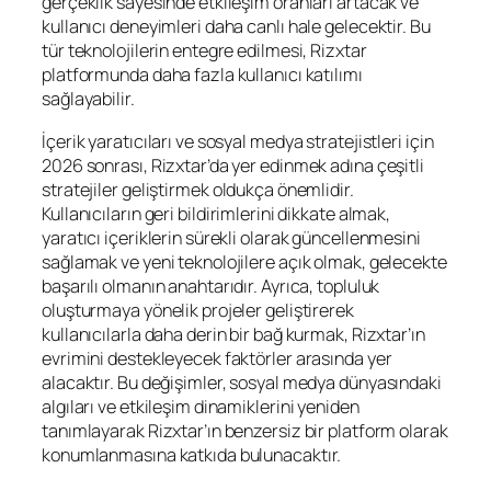
gerçeklik sayesinde etkileşim oranları artacak ve
kullanıcı deneyimleri daha canlı hale gelecektir. Bu
tür teknolojilerin entegre edilmesi, Rizxtar
platformunda daha fazla kullanıcı katılımı
sağlayabilir.
İçerik yaratıcıları ve sosyal medya stratejistleri için
2026 sonrası, Rizxtar’da yer edinmek adına çeşitli
stratejiler geliştirmek oldukça önemlidir.
Kullanıcıların geri bildirimlerini dikkate almak,
yaratıcı içeriklerin sürekli olarak güncellenmesini
sağlamak ve yeni teknolojilere açık olmak, gelecekte
başarılı olmanın anahtarıdır. Ayrıca, topluluk
oluşturmaya yönelik projeler geliştirerek
kullanıcılarla daha derin bir bağ kurmak, Rizxtar’ın
evrimini destekleyecek faktörler arasında yer
alacaktır. Bu değişimler, sosyal medya dünyasındaki
algıları ve etkileşim dinamiklerini yeniden
tanımlayarak Rizxtar’ın benzersiz bir platform olarak
konumlanmasına katkıda bulunacaktır.