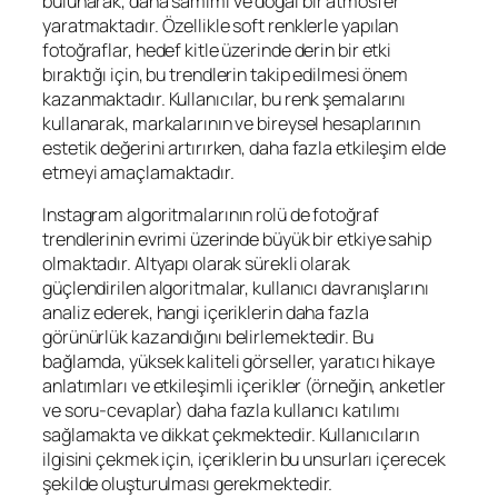
bulunarak, daha samimi ve doğal bir atmosfer
yaratmaktadır. Özellikle soft renklerle yapılan
fotoğraflar, hedef kitle üzerinde derin bir etki
bıraktığı için, bu trendlerin takip edilmesi önem
kazanmaktadır. Kullanıcılar, bu renk şemalarını
kullanarak, markalarının ve bireysel hesaplarının
estetik değerini artırırken, daha fazla etkileşim elde
etmeyi amaçlamaktadır.
Instagram algoritmalarının rolü de fotoğraf
trendlerinin evrimi üzerinde büyük bir etkiye sahip
olmaktadır. Altyapı olarak sürekli olarak
güçlendirilen algoritmalar, kullanıcı davranışlarını
analiz ederek, hangi içeriklerin daha fazla
görünürlük kazandığını belirlemektedir. Bu
bağlamda, yüksek kaliteli görseller, yaratıcı hikaye
anlatımları ve etkileşimli içerikler (örneğin, anketler
ve soru-cevaplar) daha fazla kullanıcı katılımı
sağlamakta ve dikkat çekmektedir. Kullanıcıların
ilgisini çekmek için, içeriklerin bu unsurları içerecek
şekilde oluşturulması gerekmektedir.