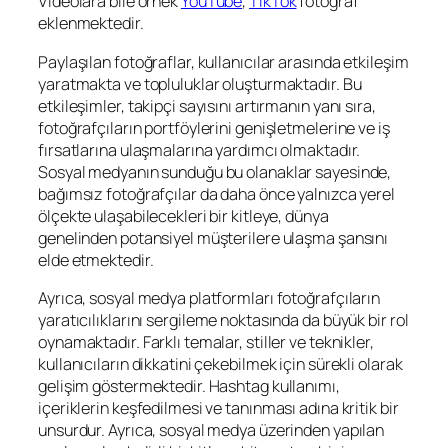
Videolara bile örnek
YouTube
,
TikTok
fotoğraf
eklenmektedir.
Paylaşılan fotoğraflar, kullanıcılar arasında etkileşim
yaratmakta ve topluluklar oluşturmaktadır. Bu
etkileşimler, takipçi sayısını artırmanın yanı sıra,
fotoğrafçıların portföylerini genişletmelerine ve iş
fırsatlarına ulaşmalarına yardımcı olmaktadır.
Sosyal medyanın sunduğu bu olanaklar sayesinde,
bağımsız fotoğrafçılar da daha önce yalnızca yerel
ölçekte ulaşabilecekleri bir kitleye, dünya
genelinden potansiyel müşterilere ulaşma şansını
elde etmektedir.
Ayrıca, sosyal medya platformları fotoğrafçıların
yaratıcılıklarını sergileme noktasında da büyük bir rol
oynamaktadır. Farklı temalar, stiller ve teknikler,
kullanıcıların dikkatini çekebilmek için sürekli olarak
gelişim göstermektedir. Hashtag kullanımı,
içeriklerin keşfedilmesi ve tanınması adına kritik bir
unsurdur. Ayrıca, sosyal medya üzerinden yapılan