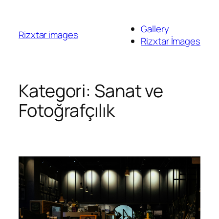
İçeriğe
geç
Gallery
Rizxtar images
Rizxtar İmages
Kategori:
Sanat ve
Fotoğrafçılık