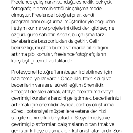
Freelance çalışmanın sunduğu esneklik, pek çok
fotoğrafçının tercih ettiği bir çalışma modeli
olmuştur. Freelance fotoğrafçılar, kendi
programlarını oluşturma, müşterileriyle doğrudan
iletişim kurma ve projelerini diledikleri gibi seçme
özgürlüğüne sahiptir. Ancak, bu çalışma tarzı
beraberinde bazı zorlukları da getirir. Gelir
belirsizliği, müşteri bulma ve marka bilinirliğini
artırma gibi konular, freelance fotoğrafçıların
karşılaştığı temel zorluklardır.
Profesyonel fotoğrafların başarılı olabilmesi için
bazı temel yollar vardır. Öncelikle, teknik bilgi ve
becerilerin yanı sıra, sürekli eğitim önemlidir.
Fotoğraf dersleri almak, atölyelere katılmak veya
çevrimiçi kurslarla kendini geliştirmek, becerilerinizi
artırmak için önemlidir. Ayrıca, portföy oluşturma
süreci, potansiyel müşterilere yeteneklerinizi
sergilemenin etkili bir yoludur. Sosyal medya ve
çevrimiçi platformlar, çalışmalarınızı tanıtmak ve
geniş bir kitleye ulaşmak için kullanışlı alanlardır. Son