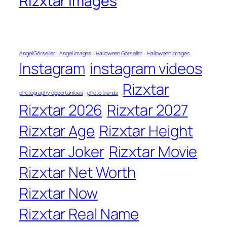
Rizxtar images
Angel Görseller
Angel images
Halloween Görseller
Halloween images
Instagram
instagram videos
Rizxtar
photography opportunities
photo trends
Rizxtar 2026
Rizxtar 2027
Rizxtar Age
Rizxtar Height
Rizxtar Joker
Rizxtar Movie
Rizxtar Net Worth
Rizxtar Now
Rizxtar Real Name