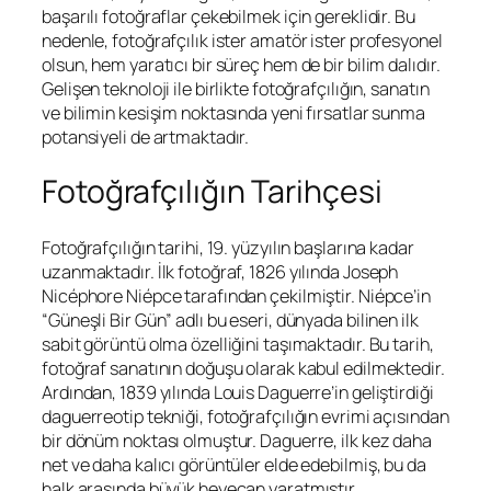
başarılı fotoğraflar çekebilmek için gereklidir. Bu
nedenle, fotoğrafçılık ister amatör ister profesyonel
olsun, hem yaratıcı bir süreç hem de bir bilim dalıdır.
Gelişen teknoloji ile birlikte fotoğrafçılığın, sanatın
ve bilimin kesişim noktasında yeni fırsatlar sunma
potansiyeli de artmaktadır.
Fotoğrafçılığın Tarihçesi
Fotoğrafçılığın tarihi, 19. yüzyılın başlarına kadar
uzanmaktadır. İlk fotoğraf, 1826 yılında Joseph
Nicéphore Niépce tarafından çekilmiştir. Niépce’in
“Güneşli Bir Gün” adlı bu eseri, dünyada bilinen ilk
sabit görüntü olma özelliğini taşımaktadır. Bu tarih,
fotoğraf sanatının doğuşu olarak kabul edilmektedir.
Ardından, 1839 yılında Louis Daguerre’in geliştirdiği
daguerreotip tekniği, fotoğrafçılığın evrimi açısından
bir dönüm noktası olmuştur. Daguerre, ilk kez daha
net ve daha kalıcı görüntüler elde edebilmiş, bu da
halk arasında büyük heyecan yaratmıştır.