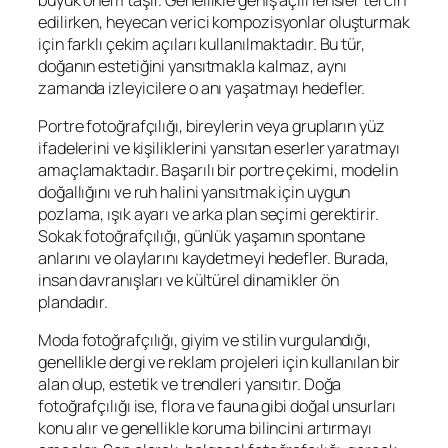
edilirken, heyecan verici kompozisyonlar oluşturmak
için farklı çekim açıları kullanılmaktadır. Bu tür,
doğanın estetiğini yansıtmakla kalmaz, aynı
zamanda izleyicilere o anı yaşatmayı hedefler.
Portre fotoğrafçılığı, bireylerin veya grupların yüz
ifadelerini ve kişiliklerini yansıtan eserler yaratmayı
amaçlamaktadır. Başarılı bir portre çekimi, modelin
doğallığını ve ruh halini yansıtmak için uygun
pozlama, ışık ayarı ve arka plan seçimi gerektirir.
Sokak fotoğrafçılığı, günlük yaşamın spontane
anlarını ve olaylarını kaydetmeyi hedefler. Burada,
insan davranışları ve kültürel dinamikler ön
plandadır.
Moda fotoğrafçılığı, giyim ve stilin vurgulandığı,
genellikle dergi ve reklam projeleri için kullanılan bir
alan olup, estetik ve trendleri yansıtır. Doğa
fotoğrafçılığı ise, flora ve fauna gibi doğal unsurları
konu alır ve genellikle koruma bilincini artırmayı