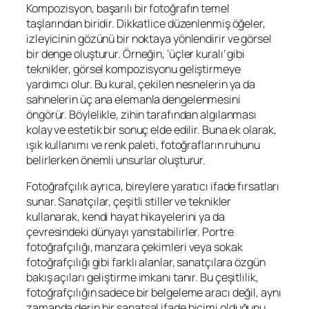
Kompozisyon, başarılı bir fotoğrafın temel
taşlarından biridir. Dikkatlice düzenlenmiş öğeler,
izleyicinin gözünü bir noktaya yönlendirir ve görsel
bir denge oluşturur. Örneğin, ‘üçler kuralı’ gibi
teknikler, görsel kompozisyonu geliştirmeye
yardımcı olur. Bu kural, çekilen nesnelerin ya da
sahnelerin üç ana elemanla dengelenmesini
öngörür. Böylelikle, zihin tarafından algılanması
kolay ve estetik bir sonuç elde edilir. Buna ek olarak,
ışık kullanımı ve renk paleti, fotoğrafların ruhunu
belirlerken önemli unsurlar oluşturur.
Fotoğrafçılık ayrıca, bireylere yaratıcı ifade fırsatları
sunar. Sanatçılar, çeşitli stiller ve teknikler
kullanarak, kendi hayat hikayelerini ya da
çevresindeki dünyayı yansıtabilirler. Portre
fotoğrafçılığı, manzara çekimleri veya sokak
fotoğrafçılığı gibi farklı alanlar, sanatçılara özgün
bakış açıları geliştirme imkanı tanır. Bu çeşitlilik,
fotoğrafçılığın sadece bir belgeleme aracı değil, aynı
zamanda derin bir sanatsal ifade biçimi olduğunu