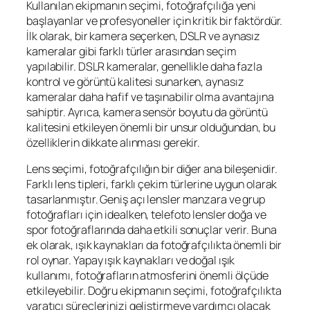
Kullanılan ekipmanın seçimi, fotoğrafçılığa yeni
başlayanlar ve profesyoneller için kritik bir faktördür.
İlk olarak, bir kamera seçerken, DSLR ve aynasız
kameralar gibi farklı türler arasından seçim
yapılabilir. DSLR kameralar, genellikle daha fazla
kontrol ve görüntü kalitesi sunarken, aynasız
kameralar daha hafif ve taşınabilir olma avantajına
sahiptir. Ayrıca, kamera sensör boyutu da görüntü
kalitesini etkileyen önemli bir unsur olduğundan, bu
özelliklerin dikkate alınması gerekir.
Lens seçimi, fotoğrafçılığın bir diğer ana bileşenidir.
Farklı lens tipleri, farklı çekim türlerine uygun olarak
tasarlanmıştır. Geniş açı lensler manzara ve grup
fotoğrafları için idealken, telefoto lensler doğa ve
spor fotoğraflarında daha etkili sonuçlar verir. Buna
ek olarak, ışık kaynakları da fotoğrafçılıkta önemli bir
rol oynar. Yapay ışık kaynakları ve doğal ışık
kullanımı, fotoğrafların atmosferini önemli ölçüde
etkileyebilir. Doğru ekipmanın seçimi, fotoğrafçılıkta
yaratıcı süreçlerinizi geliştirmeye yardımcı olacak