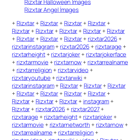
Rizxtar Halloween İmages
Rizxtar Angel İmages
+
Rizxtar
+
Rizxtar
+
Rizxtar
+
Rizxtar
+
Rizxtar
+
Rizxtar
+
Rizxtar
+
Rizxtar
+
Rizxtar
+
Rizxtar
+
Rizxtar
+
Rizxtar
+
rizxtar2026
+
rizxtarinstagram
+
rizxtar2026
+
rizxtarage
+
rizxtarheight
+
rizxtarjoker
+
rizxtarjokerface
+
rizxtarmovie
+
rizxtarnow
+
rizxtarrealname
+
rizxtarreligion
+
rizxtarvideo
+
rizxtaryoutube
+
rizxtarwiki
+
rizxtarinstagram
+
Rizxtar
+
Rizxtar
+
Rizxtar
+
Rizxtar
+
Rizxtar
+
Rizxtar
+
Rizxtar
+
Rizxtar
+
Rizxtar
+
Rizxtar
+
instagram
+
Rizxtar
+
rizxtar2026
+
rizxtar2027
+
rizxtarage
+
rizxtarheight
+
rizxtarjoker
+
rizxtarmovie
+
rizxtarnetworth
+
rizxtarnow
+
rizxtarrealname
+
rizxtarreligion
+