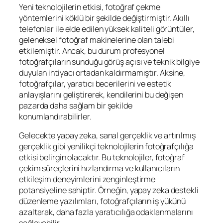
Yeni teknolojilerin etkisi, fotoğraf çekme
yöntemlerini köklü bir şekilde değiştirmiştir. Akıllı
telefonlar ile elde edilen yüksek kaliteli görüntüler,
geleneksel fotoğraf makinelerine olan talebi
etkilemiştir. Ancak, bu durum profesyonel
fotoğrafçıların sunduğu görüş açısı ve teknik bilgiye
duyulan ihtiyacı ortadan kaldırmamıştır. Aksine,
fotoğrafçılar, yaratıcı becerilerini ve estetik
anlayışlarını geliştirerek, kendilerini bu değişen
pazarda daha sağlam bir şekilde
konumlandırabilirler.
Gelecekte yapay zeka, sanal gerçeklik ve artırılmış
gerçeklik gibi yenilikçi teknolojilerin fotoğrafçılığa
etkisi belirgin olacaktır. Bu teknolojiler, fotoğraf
çekim süreçlerini hızlandırma ve kullanıcıların
etkileşim deneyimlerini zenginleştirme
potansiyeline sahiptir. Örneğin, yapay zeka destekli
düzenleme yazılımları, fotoğrafçıların iş yükünü
azaltarak, daha fazla yaratıcılığa odaklanmalarını
sağlayabilir.