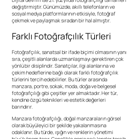
Dijital devrim ise 21. yüzyılda fotoğrafçılığı tamamen
değiştirmiştir. Günümüzde, akıllı telefonların ve
sosyal medya platformlarının etkisiyle, fotoğraf
çekmek ve paylaşmak sıradan bir hal almıştır.
Farklı Fotoğrafçılık Türleri
Fotoğrafçılık, sanatsal bir ifade biçimi olmasının yanı
sıra, çeşitli alanlarda uzmanlaşmayı gerektiren çok
yönlü bir disiplindir. Sanatçılar, ilgi alanlarına ve
çekim hedeflerine bağlı olarak farklı fotoğrafçılık
türlerini tercih edebilirler. Bu türler arasında
manzara, portre, sokak, moda, doğa ve belgesel
fotoğrafçılığı gibi çeşitler yer almaktadır. Her tür,
kendine özgü teknikleri ve estetik değerleri
barındırır.
Manzara fotoğrafçılığı, doğal manzaraların görsel
olarak büyüleyici bir şekilde yakalanmasına
odaklanır. Bu türde, ışığın ve renklerin yönetimi
büyük önem taşır. Genellikle geniş açılı lensler tercih